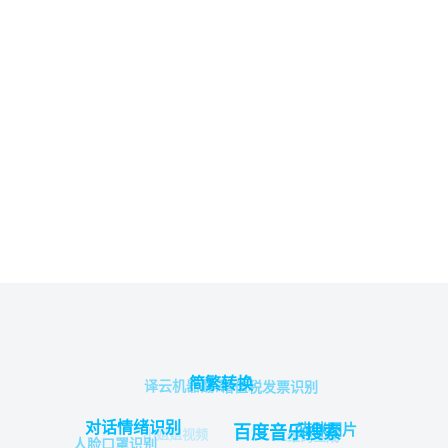
简繁转换
译云机器翻译
增值税发票识别
对话情绪识别
猫咪图片
百度音乐搜索
小姐姐视频
二维码生成
人脸口罩识别