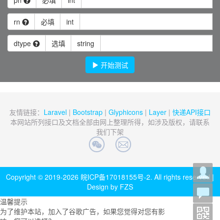
pn
必填
int
rn
必填
int
dtype
选填
string
开始测试
友情链接：
Laravel
|
Bootstrap
|
Glyphicons
|
Layer
|
快递API接口
本网站所列接口及文档全部由网上整理所得，如涉及版权，请联系
我们下架
Copyright © 2019-2026
皖ICP备17018155号-2
. All rights reserved |
Design by FZS
温馨提示
为了维护本站，加入了谷歌广告，如果您觉得对您有影