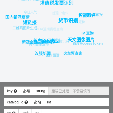
增值税发票识别
今日天气
普通IP定位
3天天气预报
智能取名
国内新冠疫情
货币识别
IP定位
短链接
二维码图片生成
NBA近期赛程查询
IP 查询
天文图像图片
驾车路径规划
票据识别
新冠全国疫情(新浪)
百度AccessToken
网站备案查询
火车票查询
汉服新闻
医疗图谱
key
必填
string
catalog_id
必填
int