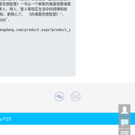
葛亮借智慧》一书从一个崭新的角度观察诸葛
求人、用人、管人等现实生活中的规律和技
、更顺心了。 《向诸葛亮借智慧》",

 by FZS