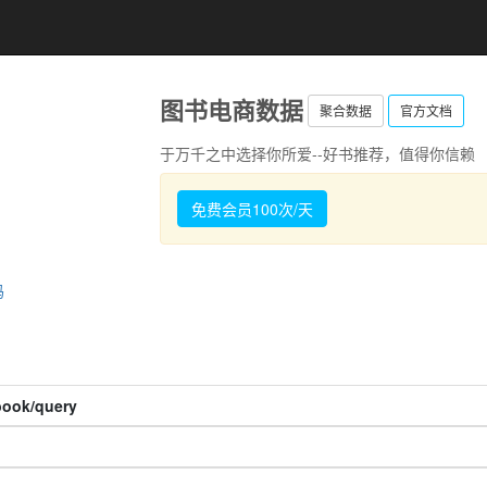
图书电商数据
聚合数据
官方文档
于万千之中选择你所爱--好书推荐，值得你信赖
免费会员100次/天
码
book/query