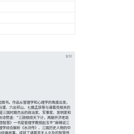
复制
马谡、六出祁山、七擒孟获等与诸葛亮相关的
人，是三国时期杰出的政治家、军事家、发明家和
有诗赞道：“三顾频烦天下计，两朝开济老臣
借智慧》一书是管理学教授赵玉平“麻辣说三
心理学综合解析《水浒传》、三国历史人物的中
的经典故事，成就了诸葛亮无人企及的智慧传