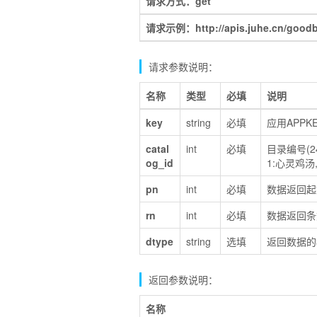
请求方式：get
请求示例：http://apis.juhe.cn/good
请求参数说明：
名称
类型
必填
说明
key
string
必填
应用APP
catal
int
必填
目录编号(24
og_id
1:心灵鸡汤,
pn
int
必填
数据返回起
rn
int
必填
数据返回条
dtype
string
选填
返回数据的格式
返回参数说明：
名称