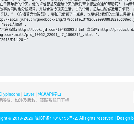
在千百年后的今天，他的卓越智慧又能给今天的我们带来哪些启迪和帮助呢？《向诸
故事的同时也分析规律，并结合当今现实生活，古为今用，总结出能够运用于求职、
乎妖。” 《向诸葛亮借智慧》，哪怕只借到了一点点，也足够让我们的生活过得更轻松
.com/emall/prd_10052_22001_-7_1006212_.html ",

Glyphicons
|
Layer
|
快递API接口
理所得，如涉及版权，请联系我们下架
ight © 2019-2026
皖ICP备17018155号-2
. All rights reserved | Design