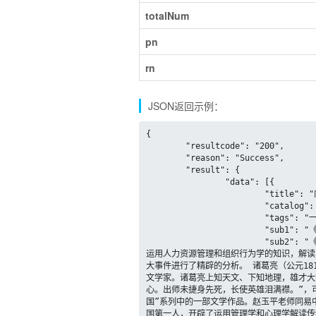
totalNum
pn
rn
JSON返回示例：
{

	"resultcode": "200",

	"reason": "Success",

	"result": {

		"data": [{

			"title": "向诸葛亮借智慧",

			"catalog": "历史 心理学 管理 ",

			"tags": "一本好书 三国历史 社会学好书推荐 管理书籍推荐 诸葛亮 ",

			"sub1": "《向诸葛亮借智慧》",

			"sub2": "《向诸葛亮借智慧》是中央电视台《百家讲坛》主讲人赵玉平老师编著的一 本管理学类图书。作品从管理学和心理学的角度出发，
运用人力资源管理和组织行为学的知识，解读
大事件进行了精辟的分析。 诸葛亮（公元18
文学家。诸葛亮上知天文、下知地理，雄才大
心。出师未捷身先死，长使英雄泪满襟。”，
国”系列中的一部文学作品。赵玉平老师同易
国第一人，开辟了运用管理学和心理学解读传