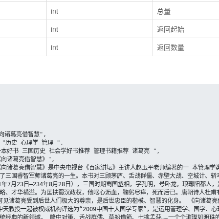
int
总量
int
返回起始
int
返回数量
了三国睿智军师诸葛亮的一生。本书对三顾茅庐、舌战群儒、赤壁大战、空城计、斩
1年7月23日—234年8月28日），三国时期蜀国丞相，字孔明，号卧龙，琅琊阳都
略、才华横溢。为匡扶蜀汉政权，他呕心沥血，鞠躬尽瘁，死而后已。唐朝诗人杜甫
可见诸葛亮受到后世人们极大的尊崇，是后世忠臣的楷模、智慧的化身。 《向诸葛亮
中天教授一起被权威机构评选为“2009中国十大国学专家”，是运用管理学、国学、
统经典的新领域。 隆中对策、舌战群儒、草船借箭、七擒孟获……一个个璀璨如明珠