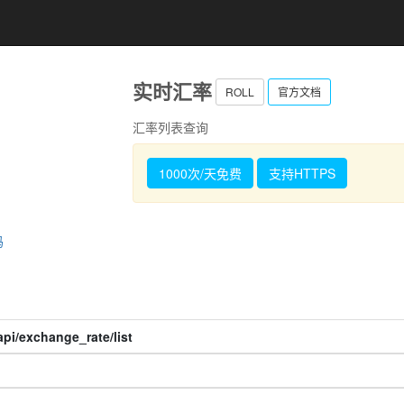
实时汇率
ROLL
官方文档
汇率列表查询
1000次/天免费
支持HTTPS
码
pi/exchange_rate/list