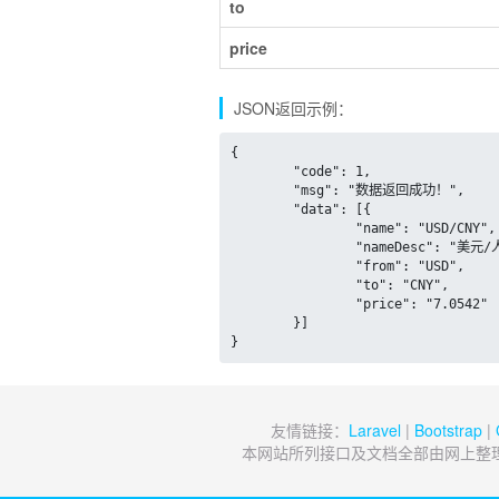
to
price
JSON返回示例：
{

	"code": 1,

	"msg": "数据返回成功！",

	"data": [{

		"name": "USD/CNY",

		"nameDesc": "美元/人民币",

		"from": "USD",

		"to": "CNY",

		"price": "7.0542"

	}]

}
友情链接：
Laravel
|
Bootstrap
|
本网站所列接口及文档全部由网上整