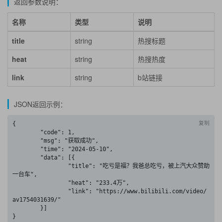
返回参数说明：
名称
类型
说明
title
string
热搜标题
heat
string
热搜热度
link
string
b站链接
JSON返回示例：
复制
{

	"code": 1,

	"msg": "获取成功",

	"time": "2024-05-10",

	"data": [{

		"title": "吃亏是福？我爸总吃亏，被上汽大众赞助
一台车",

		"heat": "233.4万",

		"link": "https://www.bilibili.com/video/
av1754031639/"

	}]

}