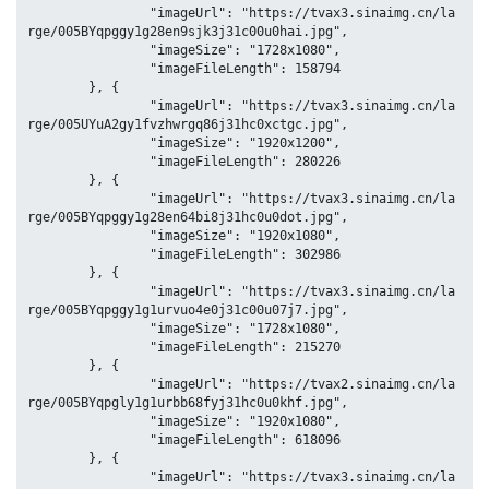
		"imageUrl": "https://tvax3.sinaimg.cn/la
rge/005BYqpggy1g28en9sjk3j31c00u0hai.jpg",

		"imageSize": "1728x1080",

		"imageFileLength": 158794

	}, {

		"imageUrl": "https://tvax3.sinaimg.cn/la
rge/005UYuA2gy1fvzhwrgq86j31hc0xctgc.jpg",

		"imageSize": "1920x1200",

		"imageFileLength": 280226

	}, {

		"imageUrl": "https://tvax3.sinaimg.cn/la
rge/005BYqpggy1g28en64bi8j31hc0u0dot.jpg",

		"imageSize": "1920x1080",

		"imageFileLength": 302986

	}, {

		"imageUrl": "https://tvax3.sinaimg.cn/la
rge/005BYqpggy1g1urvuo4e0j31c00u07j7.jpg",

		"imageSize": "1728x1080",

		"imageFileLength": 215270

	}, {

		"imageUrl": "https://tvax2.sinaimg.cn/la
rge/005BYqpgly1g1urbb68fyj31hc0u0khf.jpg",

		"imageSize": "1920x1080",

		"imageFileLength": 618096

	}, {

		"imageUrl": "https://tvax3.sinaimg.cn/la