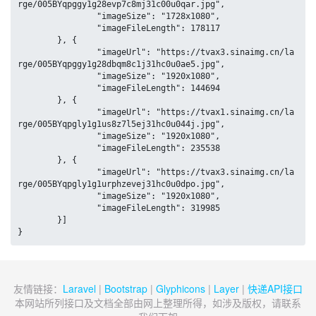
rge/005BYqpggy1g28evp7c8mj31c00u0qar.jpg",

		"imageSize": "1728x1080",

		"imageFileLength": 178117

	}, {

		"imageUrl": "https://tvax3.sinaimg.cn/la
rge/005BYqpggy1g28dbqm8c1j31hc0u0ae5.jpg",

		"imageSize": "1920x1080",

		"imageFileLength": 144694

	}, {

		"imageUrl": "https://tvax1.sinaimg.cn/la
rge/005BYqpgly1g1us8z7l5ej31hc0u044j.jpg",

		"imageSize": "1920x1080",

		"imageFileLength": 235538

	}, {

		"imageUrl": "https://tvax3.sinaimg.cn/la
rge/005BYqpgly1g1urphzevej31hc0u0dpo.jpg",

		"imageSize": "1920x1080",

		"imageFileLength": 319985

	}]

}
友情链接：
Laravel
|
Bootstrap
|
Glyphicons
|
Layer
|
快递API接口
本网站所列接口及文档全部由网上整理所得，如涉及版权，请联系