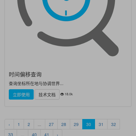
时间偏移查询
查询坐标所在地与协调世界...
18.0k
立即使用
技术文档
‹
1
2
...
27
28
29
30
31
32
33
...
40
41
›