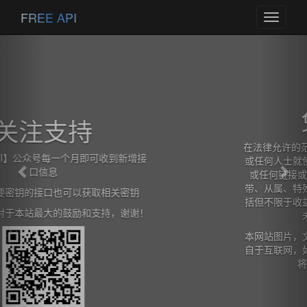
Previous
Nex
FREE API
Toggle
navigati
免责声明
在法律允许的范围内，本网站在此声明,不承担用户
或任何人士就使用或未能使用本网站所提供的信息
或任何链接或项目所引致的任何直接、间接、附
带、从属、特殊、惩罚性或惩戒性的损害赔偿（包
括但不限于收益、预期利润的损失或失去的业务、
未实现预期的节省）。
本网站图片，文字，接口信息之类版权申明，皆来
自于互联网，如果侵犯，请及时通知我们，本网站
将在第一时间及时删除。
查看详情