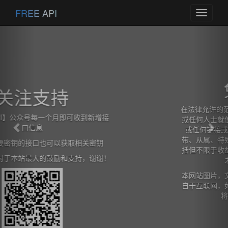
Previous
Nex
FREE API
Toggle
navigati
免责声明
在法律允许的范围内，本网站在此声明,不承担用户
或任何人士就使用或未能使用本网站所提供的信息
或任何链接或项目所引致的任何直接、间接、附
带、从属、特殊、惩罚性或惩戒性的损害赔偿（包
括但不限于收益、预期利润的损失或失去的业务、
未实现预期的节省）。
本网站图片，文字，接口信息之类版权申明，皆来
自于互联网，如果侵犯，请及时通知我们，本网站
将在第一时间及时删除。
查看详情