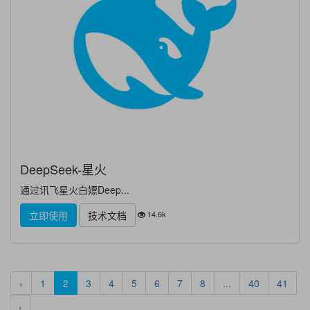
DeepSeek-星火
通过讯飞星火白嫖Deep...
14.6k
立即使用
技术文档
‹
1
2
3
4
5
6
7
8
...
40
41
›