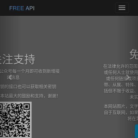
Previous
Nex
FREE API
Toggle
navigati
免责声明
在法律允许的范围内，本网站在此声明,不承担用户
或任何人士就使用或未能使用本网站所提供的信息
或任何链接或项目所引致的任何直接、间接、附
带、从属、特殊、惩罚性或惩戒性的损害赔偿（包
括但不限于收益、预期利润的损失或失去的业务、
未实现预期的节省）。
本网站图片，文字，接口信息之类版权申明，皆来
自于互联网，如果侵犯，请及时通知我们，本网站
将在第一时间及时删除。
查看详情