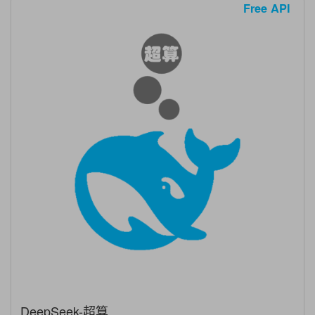
Free API
DeepSeek-超算