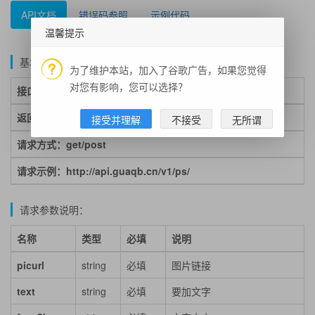
API文档
错误码参照
示例代码
温馨提示
基本说明：
为了维护本站，加入了谷歌广告，如果您觉得
对您有影响，您可以选择？
接口地址：
http://api.guaqb.cn/v1/ps/
返回格式：string
接受并理解
不接受
无所谓
请求方式：get/post
请求示例：http://api.guaqb.cn/v1/ps/
请求参数说明：
名称
类型
必填
说明
picurl
string
必填
图片链接
text
string
必填
要加文字