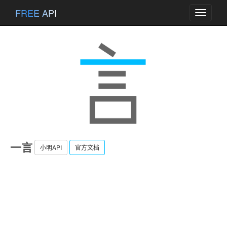
FREE API
Toggle
navigati
一言
小明API
官方文档