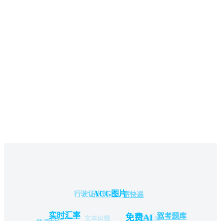
ACG图片
行驶证识别
寄快递
实时汇率
驾考题库
免费AI
文本纠错
二维码生成