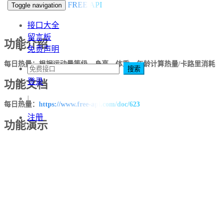
FREE API
Toggle navigation
接口大全
留言板
功能介绍
免责声明
每日热量：根据运动量等级、身高、体重、年龄计算热量/卡路里消耗
搜索
登录
功能文档
|
每日热量：
https://www.free-api.com/doc/623
注册
功能演示