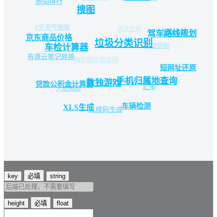
热词排行
搜图
3天天气预报
词法分析
人脸比对
驾车路线规划
京东商品价格
垃圾分类识别
车型识别
车检计算器
有道云笔记转换
随机图片验证码
短网址还原
手机归属地查询
数独游戏
笑话大全
贷款公积金计算器
汇率
人脸美颜
车辆检测
XLS生成
二维码生成
key
必填
string
height
必填
float