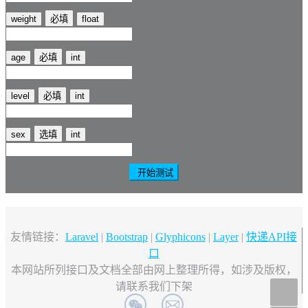
weight
必填
float
age
必填
int
level
必填
int
sex
选填
int
开始测试
友情链接：
Laravel
|
Bootstrap
|
Glyphicons
|
Layer
|
快递API接
口
本网站所列接口及文档全部由网上整理所得，如涉及版权，
请联系我们下架