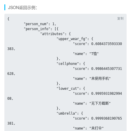
JSON返回示例：
复制
{

	"person_num": 1,

	"person_info": [{

		"attributes": {

			"upper_wear_fg": {

				"score": 0.6084373593330
383,

				"name": "T恤"

			},

			"cellphone": {

				"score": 0.9986445307731
628,

				"name": "未使用手机"

			},

			"lower_cut": {

				"score": 0.9995931982994
08,

				"name": "无下方截断"

			},

			"umbrella": {

				"score": 0.9999368190765
381,

				"name": "未打伞"
