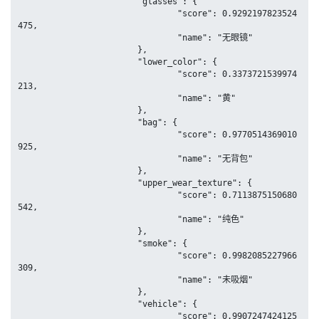
			"glasses": {

				"score": 0.9292197823524
475,

				"name": "无眼镜"

			},

			"lower_color": {

				"score": 0.3373721539974
213,

				"name": "黄"

			},

			"bag": {

				"score": 0.9770514369010
925,

				"name": "无背包"

			},

			"upper_wear_texture": {

				"score": 0.7113875150680
542,

				"name": "纯色"

			},

			"smoke": {

				"score": 0.9982085227966
309,

				"name": "未吸烟"

			},

			"vehicle": {

				"score": 0.9907247424125