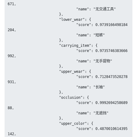
671,

				"name": "无交通工具"

			},

			"lower_wear": {

				"score": 0.9739166498184
204,

				"name": "短裤"

			},

			"carrying_item": {

				"score": 0.9735746383666
992,

				"name": "无手提物"

			},

			"upper_wear": {

				"score": 0.7128473520278
931,

				"name": "长袖"

			},

			"occlusion": {

				"score": 0.9992694258689
88,

				"name": "无遮挡"

			},

			"upper_color": {

				"score": 0.4870010614395
142,
