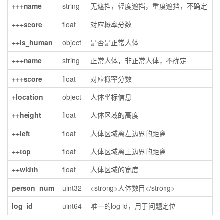
+++name
string
无遮挡，轻度遮挡，重度遮挡，不确定
+++score
float
对应概率分数
++is_human
object
是否是正常人体
+++name
string
正常人体，非正常人体，不确定
+++score
float
对应概率分数
+location
object
人体坐标信息
++height
float
人体区域的高度
++left
float
人体区域离左边界的距离
++top
float
人体区域离上边界的距离
++width
float
人体区域的宽度
person_num
uint32
<strong>人体数目</strong>
log_id
uint64
唯一的log id，用于问题定位