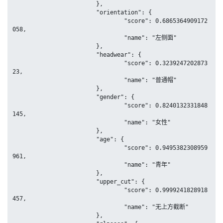
			},

			"orientation": {

				"score": 0.6865364909172
058,

				"name": "左侧面"

			},

			"headwear": {

				"score": 0.3239247202873
23,

				"name": "普通帽"

			},

			"gender": {

				"score": 0.8240132331848
145,

				"name": "女性"

			},

			"age": {

				"score": 0.9495382308959
961,

				"name": "青年"

			},

			"upper_cut": {

				"score": 0.9999241828918
457,

				"name": "无上方截断"

			},
