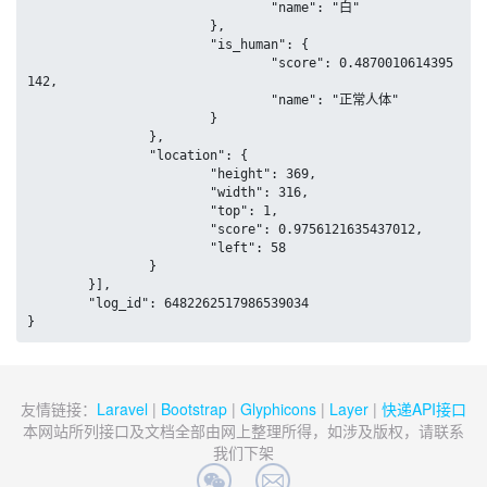
				"name": "白"

			},

			"is_human": {

				"score": 0.4870010614395
142,

				"name": "正常人体"

			}

		},

		"location": {

			"height": 369,

			"width": 316,

			"top": 1,

			"score": 0.9756121635437012,

			"left": 58

		}

	}],

	"log_id": 6482262517986539034

}
友情链接：
Laravel
|
Bootstrap
|
Glyphicons
|
Layer
|
快递API接口
本网站所列接口及文档全部由网上整理所得，如涉及版权，请联系
我们下架