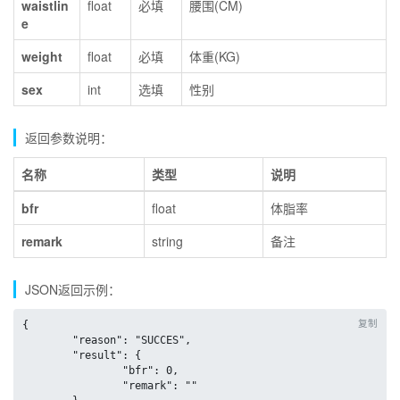
waistlin
float
必填
腰围(CM)
e
weight
float
必填
体重(KG)
sex
int
选填
性别
返回参数说明：
名称
类型
说明
bfr
float
体脂率
remark
string
备注
JSON返回示例：
复制
{

	"reason": "SUCCES",

	"result": {

		"bfr": 0,

		"remark": ""
