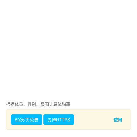
根据体重、性别、腰围计算体脂率
50次/天免费
支持HTTPS
使用