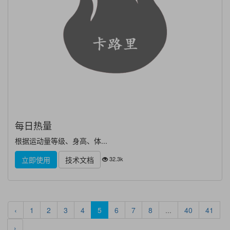
每日热量
根据运动量等级、身高、体...
32.3k
立即使用
技术文档
‹
1
2
3
4
5
6
7
8
...
40
41
›