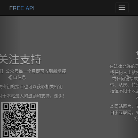
Previous
Nex
FREE API
Toggle
navigati
免责声明
在法律允许的范围内，本网站在此声明,不承担用户
或任何人士就使用或未能使用本网站所提供的信息
或任何链接或项目所引致的任何直接、间接、附
带、从属、特殊、惩罚性或惩戒性的损害赔偿（包
括但不限于收益、预期利润的损失或失去的业务、
未实现预期的节省）。
本网站图片，文字，接口信息之类版权申明，皆来
自于互联网，如果侵犯，请及时通知我们，本网站
将在第一时间及时删除。
查看详情