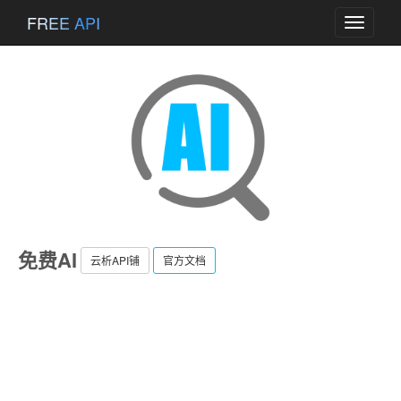
FREE API
Toggle
navigati
免费AI
云析API铺
官方文档