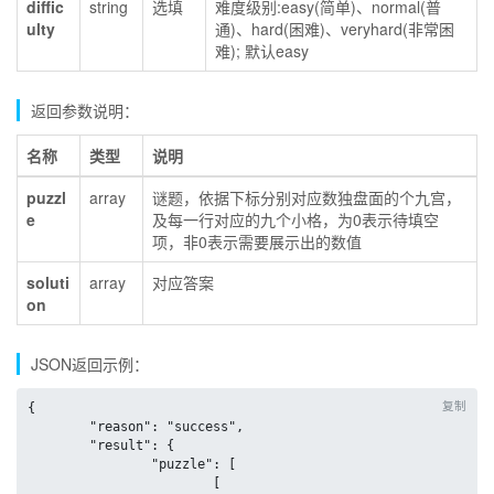
diffic
string
选填
难度级别:easy(简单)、normal(普
ulty
通)、hard(困难)、veryhard(非常困
难); 默认easy
返回参数说明：
名称
类型
说明
puzzl
array
谜题，依据下标分别对应数独盘面的个九宫，
e
及每一行对应的九个小格，为0表示待填空
项，非0表示需要展示出的数值
soluti
array
对应答案
on
JSON返回示例：
复制
{

	"reason": "success",

	"result": {

		"puzzle": [

			[
