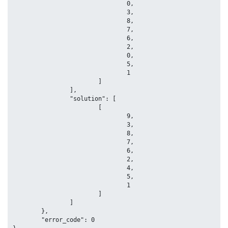
				0,

				3,

				8,

				7,

				6,

				2,

				0,

				5,

				1

			]

		],

		"solution": [

			[

				9,

				3,

				8,

				7,

				6,

				2,

				4,

				5,

				1

			]

		]

	},

	"error_code": 0
