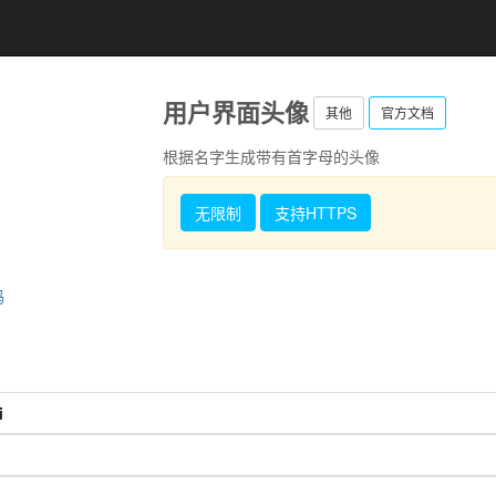
用户界面头像
其他
官方文档
根据名字生成带有首字母的头像
无限制
支持HTTPS
码
i