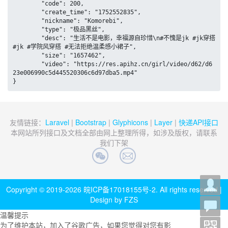
	"code": 200,

	"create_time": "1752552835",

	"nickname": "Komorebi",

	"type": "极品黑丝",

	"desc": "生活不是电影，幸福源自珍惜\n#不愧是jk #jk穿搭 
#jk #学院风穿搭 #无法拒绝温柔感小裙子",

	"size": "1657462",

	"video": "https://res.apihz.cn/girl/video/d62/d6
23e006990c5d445520306c6d97dba5.mp4"

}
友情链接：
Laravel
|
Bootstrap
|
Glyphicons
|
Layer
|
快递API接口
本网站所列接口及文档全部由网上整理所得，如涉及版权，请联系
我们下架
Copyright © 2019-2026
皖ICP备17018155号-2
. All rights reserved |
Design by FZS
温馨提示
为了维护本站，加入了谷歌广告，如果您觉得对您有影