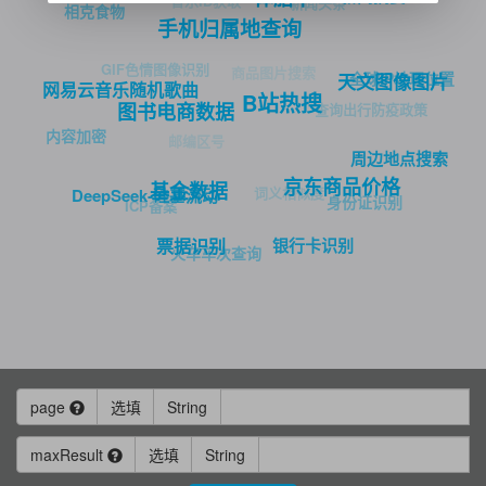
音乐ID获取
新闻头条
相克食物
手机归属地查询
GIF色情图像识别
商品图片搜索
全球IP地理位置
天文图像图片
网易云音乐随机歌曲
B站热搜
查询出行防疫政策
图书电商数据
内容加密
邮编区号
周边地点搜索
京东商品价格
基金数据
词义相似度
DeepSeek-硅基流动
身份证识别
ICP备案
银行卡识别
票据识别
火车车次查询
page
选填
String
maxResult
选填
String