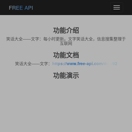
FREE API
Toggle
navigati
功能介绍
笑话大全——文字：每小时更新。文字笑话大全，信息搜集整理于
互联网
功能文档
笑话大全——文字：
https://www.free-api.com/doc/92
功能演示