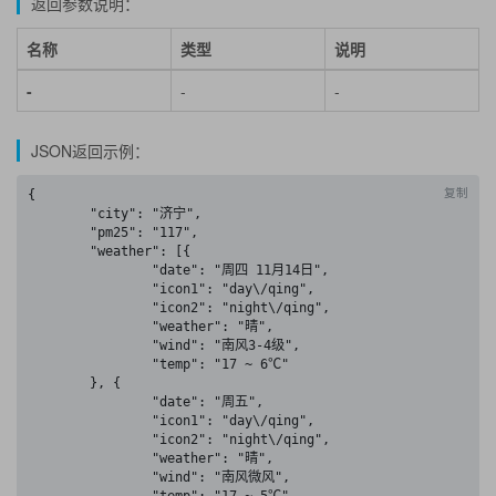
返回参数说明：
名称
类型
说明
-
-
-
JSON返回示例：
复制
{

	"city": "济宁",

	"pm25": "117",

	"weather": [{

		"date": "周四 11月14日",

		"icon1": "day\/qing",

		"icon2": "night\/qing",

		"weather": "晴",

		"wind": "南风3-4级",

		"temp": "17 ~ 6℃"

	}, {

		"date": "周五",

		"icon1": "day\/qing",

		"icon2": "night\/qing",

		"weather": "晴",

		"wind": "南风微风",
