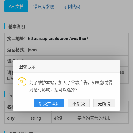
API文档
错误码参照
示例代码
基本说明：
接口地址：
https://api.asilu.com/weather/
返回格式：json
请求方式：get/post
温馨提示
请求示例：https://api.asilu.com/weather/?city=%E6%B5%8
E%E5%AE%81
为了维护本站，加入了谷歌广告，如果您觉得
对您有影响，您可以选择？
请求参数说明：
接受并理解
不接受
无所谓
名称
类型
必填
说明
city
string
必填
要查询天气的城市