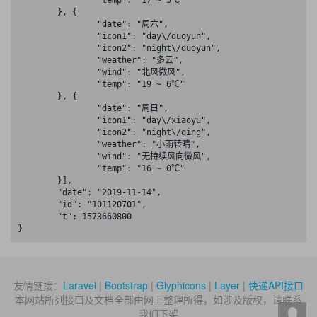
		"temp": "17 ~ 5℃"

	}, {

		"date": "周六",

		"icon1": "day\/duoyun",

		"icon2": "night\/duoyun",

		"weather": "多云",

		"wind": "北风微风",

		"temp": "19 ~ 6℃"

	}, {

		"date": "周日",

		"icon1": "day\/xiaoyu",

		"icon2": "night\/qing",

		"weather": "小雨转晴",

		"wind": "无持续风向微风",

		"temp": "16 ~ 0℃"

	}],

	"date": "2019-11-14",

	"id": "101120701",

	"t": 1573660800

}
友情链接：
Laravel
|
Bootstrap
|
Glyphicons
|
Layer
|
快递API接口
本网站所列接口及文档全部由网上整理所得，如涉及版权，请联系
我们下架