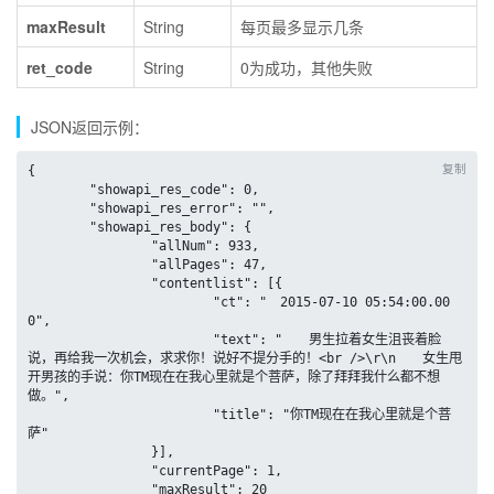
maxResult
String
每页最多显示几条
ret_code
String
0为成功，其他失败
JSON返回示例：
复制
{

	"showapi_res_code": 0,

	"showapi_res_error": "",

	"showapi_res_body": {

		"allNum": 933,

		"allPages": 47,

		"contentlist": [{

			"ct": "　2015-07-10 05:54:00.00
0",

			"text": "　　男生拉着女生沮丧着脸
说，再给我一次机会，求求你！说好不提分手的！<br />\r\n　　女生甩
开男孩的手说：你TM现在在我心里就是个菩萨，除了拜拜我什么都不想
做。",

			"title": "你TM现在在我心里就是个菩
萨"

		}],

		"currentPage": 1,

		"maxResult": 20
