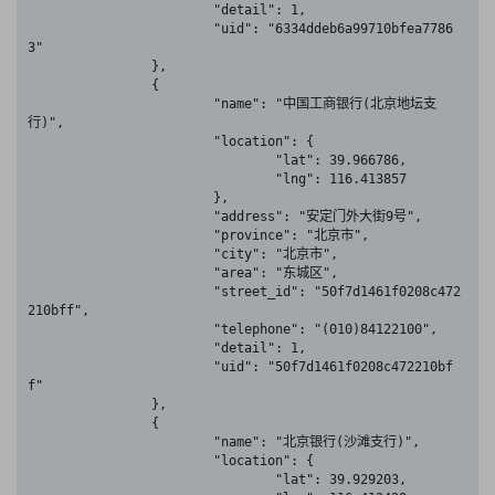
			"detail": 1,

			"uid": "6334ddeb6a99710bfea7786
3"

		},

		{

			"name": "中国工商银行(北京地坛支
行)",

			"location": {

				"lat": 39.966786,

				"lng": 116.413857

			},

			"address": "安定门外大街9号",

			"province": "北京市",

			"city": "北京市",

			"area": "东城区",

			"street_id": "50f7d1461f0208c472
210bff",

			"telephone": "(010)84122100",

			"detail": 1,

			"uid": "50f7d1461f0208c472210bf
f"

		},

		{

			"name": "北京银行(沙滩支行)",

			"location": {

				"lat": 39.929203,
