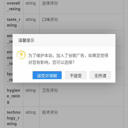
overall
string
总体评分
_rating
taste_r
string
口味评分
ating
service
string
服务评分
温馨提示
_rating
enviro
string
环境评分
为了维护本站，加入了谷歌广告，如果您觉得
nment
对您有影响，您可以选择？
_rating
facility
string
星级（设备）评分
接受并理解
不接受
无所谓
_rating
hygien
string
卫生评分
e_ratin
g
techno
string
技术评分
logy_r
ating