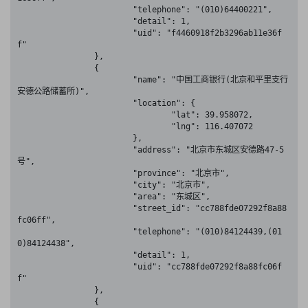
			"telephone": "(010)64400221",

			"detail": 1,

			"uid": "f4460918f2b3296ab11e36f
f"

		},

		{

			"name": "中国工商银行(北京和平里支行
安德公路储蓄所)",

			"location": {

				"lat": 39.958072,

				"lng": 116.407072

			},

			"address": "北京市东城区安德路47-5
号",

			"province": "北京市",

			"city": "北京市",

			"area": "东城区",

			"street_id": "cc788fde07292f8a88
fc06ff",

			"telephone": "(010)84124439,(01
0)84124438",

			"detail": 1,

			"uid": "cc788fde07292f8a88fc06f
f"

		},

		{
