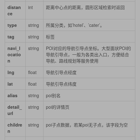
distan
int
距离中心点的距离，圆形区域检索时返回
ce
type
string
所属分类，如’hotel’、’cater’。
tag
string
标签
navi_l
string
POI对应的导航引导点坐标。大型面状POI的
ocatio
导航引导点，一般为各类出入口，方便结合
n
导航、路线规划等服务使用
lng
float
导航引导点经度
lat
float
导航引导点纬度
alias
string
poi别名
detail_
string
poi的详情页
url
childre
string
poi子点数据，若某poi无子点，该字段为空
n