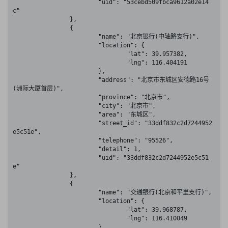
			"uid": "53cebd509fbca9612a02e14
c"

		},

		{

			"name": "北京银行(中轴路支行)",

			"location": {

				"lat": 39.957382,

				"lng": 116.404191

			},

			"address": "北京市东城区安德路16号
(洲际大厦首层)",

			"province": "北京市",

			"city": "北京市",

			"area": "东城区",

			"street_id": "33ddf832c2d7244952
e5c51e",

			"telephone": "95526",

			"detail": 1,

			"uid": "33ddf832c2d7244952e5c51
e"

		},

		{

			"name": "交通银行(北京和平里支行)",

			"location": {

				"lat": 39.968787,

				"lng": 116.410049

			},
