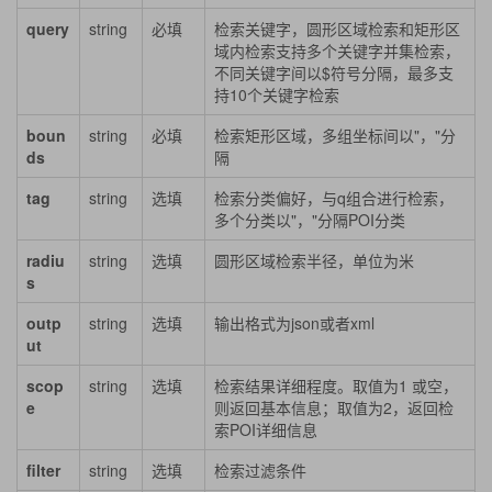
query
string
必填
检索关键字，圆形区域检索和矩形区
域内检索支持多个关键字并集检索，
不同关键字间以$符号分隔，最多支
持10个关键字检索
boun
string
必填
检索矩形区域，多组坐标间以"，"分
ds
隔
tag
string
选填
检索分类偏好，与q组合进行检索，
多个分类以"，"分隔POI分类
radiu
string
选填
圆形区域检索半径，单位为米
s
outp
string
选填
输出格式为json或者xml
ut
scop
string
选填
检索结果详细程度。取值为1 或空，
e
则返回基本信息；取值为2，返回检
索POI详细信息
filter
string
选填
检索过滤条件