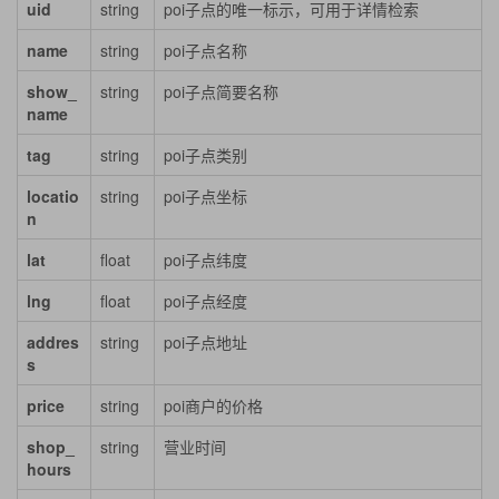
uid
string
poi子点的唯一标示，可用于详情检索
name
string
poi子点名称
show_
string
poi子点简要名称
name
tag
string
poi子点类别
locatio
string
poi子点坐标
n
lat
float
poi子点纬度
lng
float
poi子点经度
addres
string
poi子点地址
s
price
string
poi商户的价格
shop_
string
营业时间
hours