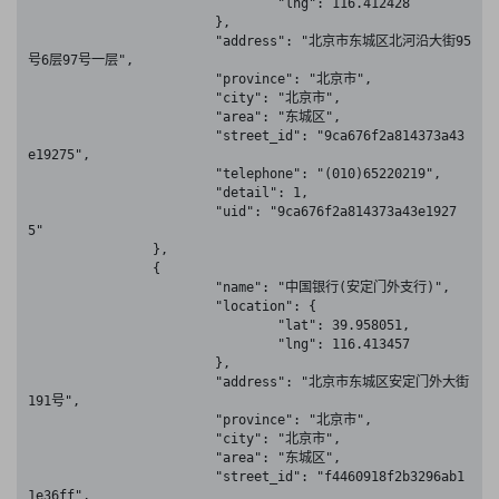
				"lng": 116.412428

			},

			"address": "北京市东城区北河沿大街95
号6层97号一层",

			"province": "北京市",

			"city": "北京市",

			"area": "东城区",

			"street_id": "9ca676f2a814373a43
e19275",

			"telephone": "(010)65220219",

			"detail": 1,

			"uid": "9ca676f2a814373a43e1927
5"

		},

		{

			"name": "中国银行(安定门外支行)",

			"location": {

				"lat": 39.958051,

				"lng": 116.413457

			},

			"address": "北京市东城区安定门外大街
191号",

			"province": "北京市",

			"city": "北京市",

			"area": "东城区",

			"street_id": "f4460918f2b3296ab1
1e36ff",
