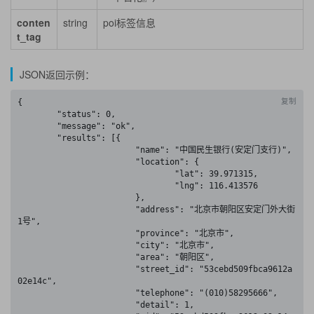
conten
string
poi标签信息
t_tag
JSON返回示例：
复制
{

	"status": 0,

	"message": "ok",

	"results": [{

			"name": "中国民生银行(安定门支行)",

			"location": {

				"lat": 39.971315,

				"lng": 116.413576

			},

			"address": "北京市朝阳区安定门外大街
1号",

			"province": "北京市",

			"city": "北京市",

			"area": "朝阳区",

			"street_id": "53cebd509fbca9612a
02e14c",

			"telephone": "(010)58295666",

			"detail": 1,
