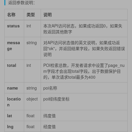
返回参数说明：
名称
类型
说明
status
int
本次API访问状态，如果成功返回0，如果失
败返回其他数字
messa
string
对API访问状态值的英文说明，如果成功返
ge
回"ok"，并返回结果字段，如果失败返回错误
说明
total
int
POI检索总数，开发者请求中设置了page_nu
m字段才会出现total字段。出于数据保护目
的，单次请求total最多为400
name
string
poi名称
locatio
object
poi经纬度坐标
n
lat
float
纬度值
lng
float
经度值