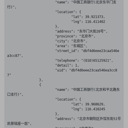
			"name": "中国工商银行(北京东华门支
行)",

			"location": {

				"lat": 39.921373,

				"lng": 116.411402

			},

			"address": "东华门大街20号",

			"province": "北京市",

			"city": "北京市",

			"area": "东城区",

			"street_id": "dbf4d6eee23caa546e
a3cc87",

			"telephone": "(010)65125921",

			"detail": 1,

			"uid": "dbf4d6eee23caa546ea3cc8
7"

		},

		{

			"name": "中国工商银行(北京和平北路东
口支行)",

			"location": {

				"lat": 39.968629,

				"lng": 116.410245

			},

			"address": "北京市朝阳区外馆东街51号
凯景铭座一层",
