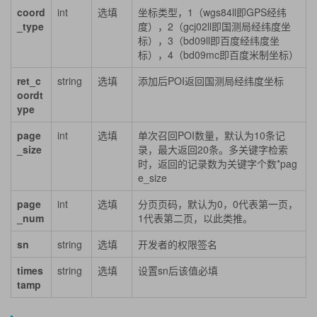
coord
int
选填
坐标类型，1（wgs84ll即GPS经纬
_type
度），2（gcj02ll即国测局经纬度坐
标），3（bd09ll即百度经纬度坐
标），4（bd09mc即百度米制坐标）
ret_c
string
选填
添加后POI返回国测局经纬度坐标
oordt
ype
page
int
选填
单次召回POI数量，默认为10条记
_size
录，最大返回20条。多关键字检索
时，返回的记录数为关键字个数*pag
e_size
page
int
选填
分页页码，默认为0，0代表第一页，
_num
1代表第二页，以此类推。
sn
string
选填
开发者的权限签名
times
string
选填
设置sn后该值必填
tamp