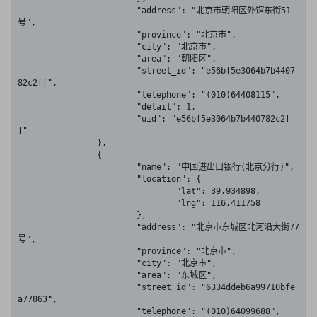
			"address": "北京市朝阳区外馆东街51
号",

			"province": "北京市",

			"city": "北京市",

			"area": "朝阳区",

			"street_id": "e56bf5e3064b7b4407
82c2ff",

			"telephone": "(010)64408115",

			"detail": 1,

			"uid": "e56bf5e3064b7b440782c2f
f"

		},

		{

			"name": "中国进出口银行(北京分行)",

			"location": {

				"lat": 39.934898,

				"lng": 116.411758

			},

			"address": "北京市东城区北河沿大街77
号",

			"province": "北京市",

			"city": "北京市",

			"area": "东城区",

			"street_id": "6334ddeb6a99710bfe
a77863",

			"telephone": "(010)64099688",
