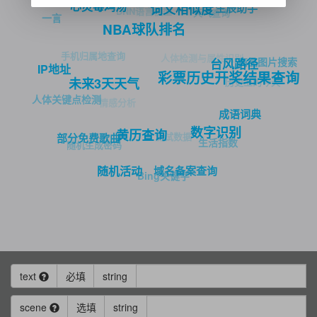
心灵毒鸡汤
生辰助手
词义相似度
DNN语言模型
天气查询
一言
NBA球队排名
手机归属地查询
人体检测与属性识别
商品图片搜索
台风路径
IP地址
彩票历史开奖结果查询
未来3天天气
历史上的今天
人体关键点检测
情感分析
成语词典
数字识别
黄历查询
测试数据
部分免费歌曲
生活指数
随机生成密码
域名备案查询
随机活动
Bing关键字
text
必填
string
scene
选填
string