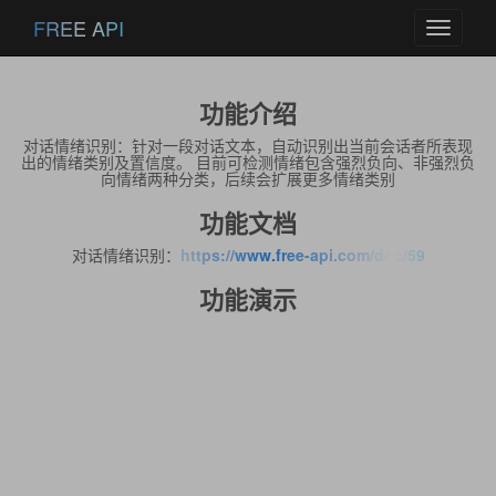
FREE API
Toggle
navigati
功能介绍
对话情绪识别：针对一段对话文本，自动识别出当前会话者所表现
出的情绪类别及置信度。 目前可检测情绪包含强烈负向、非强烈负
向情绪两种分类，后续会扩展更多情绪类别
功能文档
对话情绪识别：
https://www.free-api.com/doc/59
功能演示