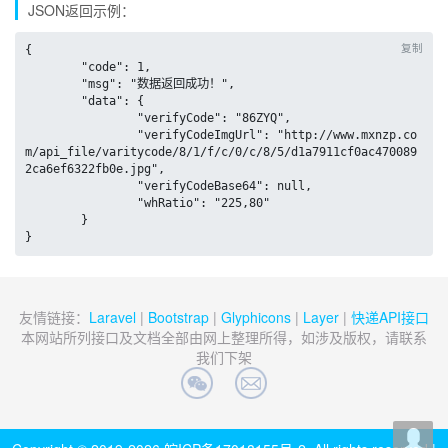
JSON返回示例：
复制
{

	"code": 1,

	"msg": "数据返回成功！",

	"data": {

		"verifyCode": "86ZYQ",

		"verifyCodeImgUrl": "http://www.mxnzp.co
m/api_file/varitycode/8/1/f/c/0/c/8/5/d1a7911cf0ac470089
2ca6ef6322fb0e.jpg",

		"verifyCodeBase64": null,

		"whRatio": "225,80"

	}

}
友情链接：
Laravel
|
Bootstrap
|
Glyphicons
|
Layer
|
快递API接口
本网站所列接口及文档全部由网上整理所得，如涉及版权，请联系
我们下架