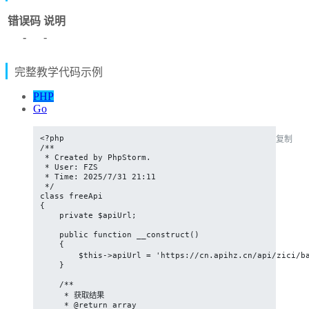
错误码
说明
-
-
完整教学代码示例
PHP
Go
<?php

复制
/**

 * Created by PhpStorm.

 * User: FZS

 * Time: 2025/7/31 21:11

 */

class freeApi

{

    private $apiUrl;

    public function __construct()

    {

        $this->apiUrl = 'https://cn.apihz.cn/api/zici/b
    }

    /**

     * 获取结果

     * @return array
