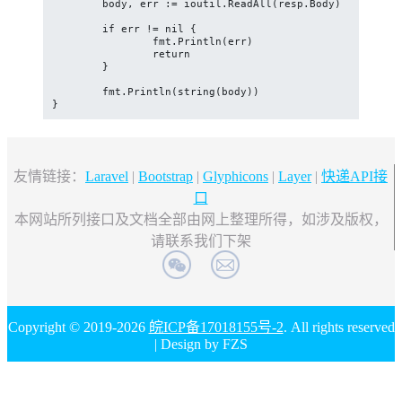
	body, err := ioutil.ReadAll(resp.Body)

	if err != nil {

		fmt.Println(err)

		return

	}

	fmt.Println(string(body))

}
友情链接：
Laravel
|
Bootstrap
|
Glyphicons
|
Layer
|
快递API接
口
本网站所列接口及文档全部由网上整理所得，如涉及版权，
请联系我们下架
Copyright © 2019-2026
皖ICP备17018155号-2
. All rights reserved
| Design by FZS