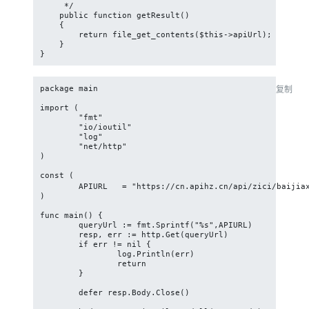
     */

    public function getResult()

    {

        return file_get_contents($this->apiUrl);

    }

}
package main

复制
import (

	"fmt"

	"io/ioutil"

	"log"

	"net/http"

)

const (

	APIURL   = "https://cn.apihz.cn/api/zici/baijiaxing.php?id=10006620&key=key&xing=李&type=0"

)

func main() {

	queryUrl := fmt.Sprintf("%s",APIURL)

	resp, err := http.Get(queryUrl)

	if err != nil {

		log.Println(err)

		return

	}

	defer resp.Body.Close()
