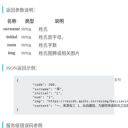
返回参数说明：
名称
类型
说明
surname
string
姓氏
initial
string
姓氏首字母。
num
string
姓氏字数
img
string
姓氏图腾或相关图片
JSON返回示例：
复制
{

	"code": 200,

	"surname": "李",

	"initial": "L",

	"num": "1",

	"img": "https://rescdn.apihz.cn/resimg/baijiaxing/uploads/20240211/d5ee276ec3f1f903a1f6df4831aca6b9.jpg",

	"content": "一、来源有三 1、出自嬴姓，为颛顼帝高阳氏之后裔..."

}
服务级错误码参照