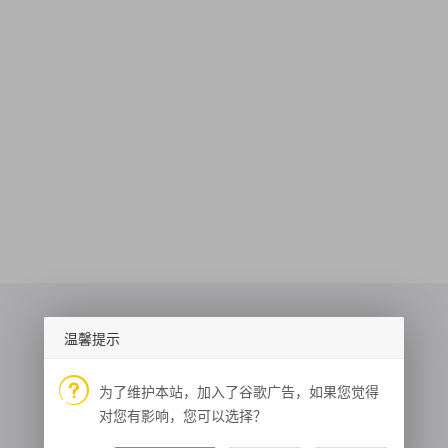
温馨提示
新冠全国疫情（腾讯）
用户界面头像
Whois 域名
为了维护本站，加入了谷歌广告，如果您觉得
对您有影响，您可以选择？
非百度坐标系转换
网站备案查询
人像分割
车辆检测
数独游戏
医疗图谱