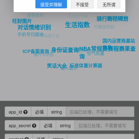
行政区划区域检索
接受并理解
不接受
无所谓
股票查询
行政区字典
身份证查询
骑行路径规划
旺财图片
生活指数
对话情绪识别
行驶证识别
手机号归属地
IP商圈字典
国内运营商基站
信息
NBA常规赛赛程赛果查
身份证查询
Bilibili 封面获取
ICP备案查询
空气质量
银行卡识别
询
标准体重计算器
笑话大全
输入提示
app_id
必填
string
app_secret
必填
string