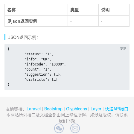
名称
类型
说明
见json返回实例
-
-
JSON返回示例：
复制
{

	"status": "1",

	"info": "OK",

	"infocode": "10000",

	"count": "1",

	"suggestion": {…},

	"districts": […]

}
友情链接：
Laravel
|
Bootstrap
|
Glyphicons
|
Layer
|
快递API接口
本网站所列接口及文档全部由网上整理所得，如涉及版权，请联系
我们下架