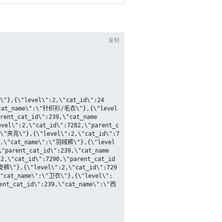
复制
\"cat_name\":\"针织衫/毛衣\"},{\"level
rent_cat_id\":239,\"cat_name
el\":2,\"cat_id\":7282,\"parent_c
:\"夹克\"},{\"level\":2,\"cat_id\":7
39,\"cat_name\":\"羽绒裤\"},{\"level
"parent_cat_id\":239,\"cat_name
2,\"cat_id\":7290,\"parent_cat_id
"皮裤\"},{\"level\":2,\"cat_id\":729
\"cat_name\":\"卫衣\"},{\"level\":
ent_cat_id\":239,\"cat_name\":\"西