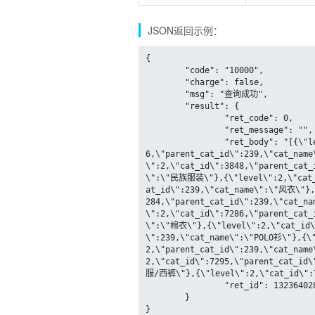
JSON返回示例：
{

	"code": "10000",

	"charge": false,

	"msg": "查询成功",

	"result": {

		"ret_code": 0,

		"ret_message": "",

		"ret_body": "[{\"level\":2,\"cat_id\":245,\"parent_cat_id\":239,\"cat_name\":\"衬衫\"},{\"level\":2,\"cat_id\":24
6,\"parent_cat_id\":239,\"cat_nam
\":2,\"cat_id\":3848,\"parent_cat_
\":\"民族服装\"},{\"level\":2,\"cat_
at_id\":239,\"cat_name\":\"风衣\"},
284,\"parent_cat_id\":239,\"cat_n
\":2,\"cat_id\":7286,\"parent_cat
\":\"棉衣\"},{\"level\":2,\"cat_id\
\":239,\"cat_name\":\"POLO衫\"},{\
2,\"parent_cat_id\":239,\"cat_nam
2,\"cat_id\":7295,\"parent_cat_id
服/西裤\"},{\"level\":2,\"cat_id\":7
		"ret_id": 132364028515357280

	}

}