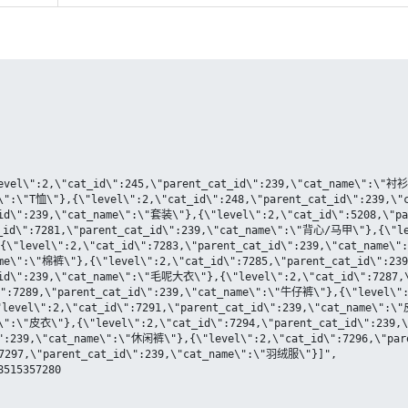
e\":\"T恤\"},{\"level\":2,\"cat_id\":248,\"parent_cat_id\":239,
id\":239,\"cat_name\":\"套装\"},{\"level\":2,\"cat_id\":5208,\"pa
id\":7281,\"parent_cat_id\":239,\"cat_name\":\"背心/马甲\"},{\"lev
{\"level\":2,\"cat_id\":7283,\"parent_cat_id\":239,\"cat_name\"
ame\":\"棉裤\"},{\"level\":2,\"cat_id\":7285,\"parent_cat_id\":2
_id\":239,\"cat_name\":\"毛呢大衣\"},{\"level\":2,\"cat_id\":7287,\
":7289,\"parent_cat_id\":239,\"cat_name\":\"牛仔裤\"},{\"level\":
"level\":2,\"cat_id\":7291,\"parent_cat_id\":239,\"cat_name\":\
e\":\"皮衣\"},{\"level\":2,\"cat_id\":7294,\"parent_cat_id\":239,
\":239,\"cat_name\":\"休闲裤\"},{\"level\":2,\"cat_id\":7296,\"par
297,\"parent_cat_id\":239,\"cat_name\":\"羽绒服\"}]",
