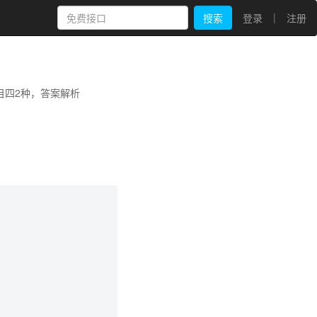
|
搜索
登录
注册
目四2种，答案解析