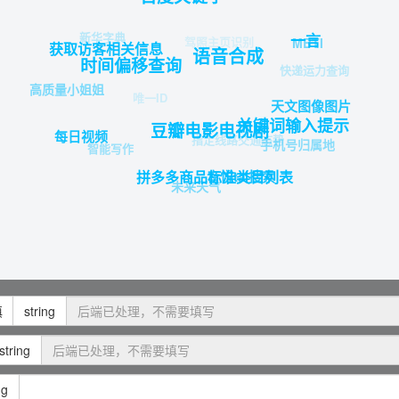
新华字典
一言
驾照主页识别
MBTI
获取访客相关信息
语音合成
时间偏移查询
快递运力查询
高质量小姐姐
唯一ID
天文图像图片
关键词输入提示
豆瓣电影电视剧
每日视频
指定线路交通态势
手机号归属地
智能写作
拼多多商品标准类目列表
音悦tai搜索
未来天气
填
string
string
ng