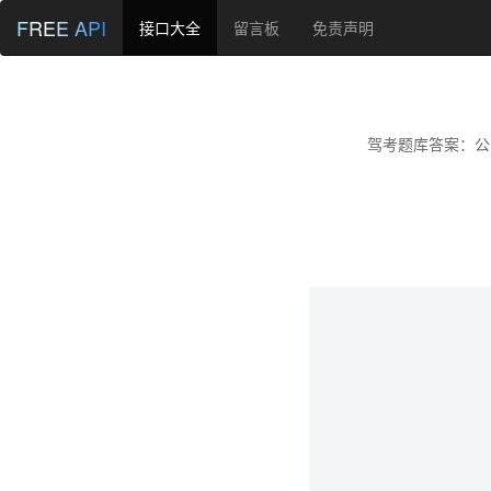
FREE API
接口大全
留言板
免责声明
驾考题库答案：公