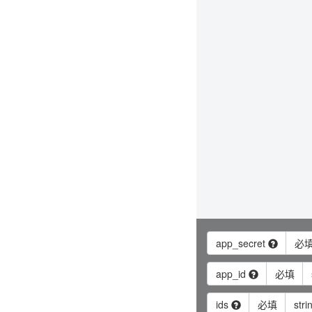
app_secret
必
app_id
必填
ids
必填
stri