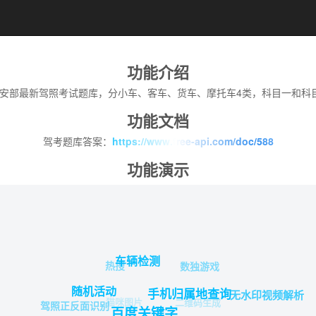
功能介绍
安部最新驾照考试题库，分小车、客车、货车、摩托车4类，科目一和科
功能文档
驾考题库答案：
https://www.free-api.com/doc/588
功能演示
车辆检测
热搜
数独游戏
随机活动
手机归属地查询
无水印视频解析
猫咪图片
二维码生成
驾照正反面识别
百度关键字