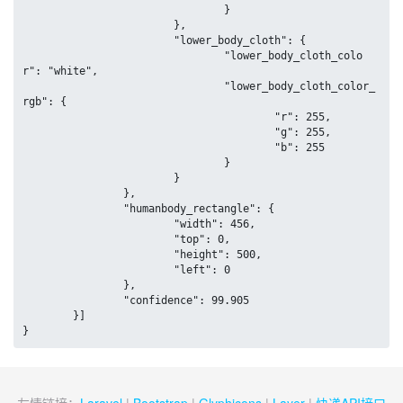
				}

			},

			"lower_body_cloth": {

				"lower_body_cloth_colo
r": "white",

				"lower_body_cloth_color_
rgb": {

					"r": 255,

					"g": 255,

					"b": 255

				}

			}

		},

		"humanbody_rectangle": {

			"width": 456,

			"top": 0,

			"height": 500,

			"left": 0

		},

		"confidence": 99.905

	}]

}