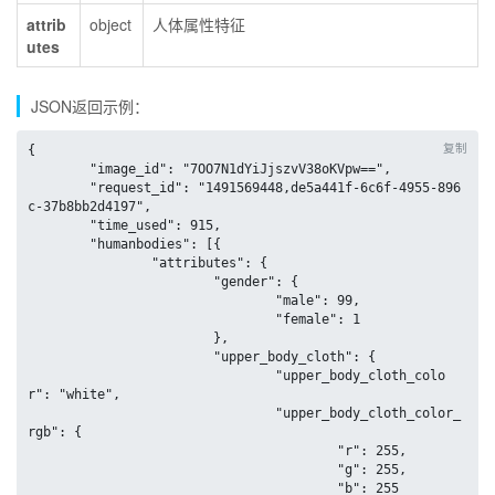
attrib
object
人体属性特征
utes
JSON返回示例：
复制
{

	"image_id": "7OO7N1dYiJjszvV38oKVpw==",

	"request_id": "1491569448,de5a441f-6c6f-4955-896
c-37b8bb2d4197",

	"time_used": 915,

	"humanbodies": [{

		"attributes": {

			"gender": {

				"male": 99,

				"female": 1

			},

			"upper_body_cloth": {

				"upper_body_cloth_colo
r": "white",

				"upper_body_cloth_color_
rgb": {

					"r": 255,

					"g": 255,

					"b": 255
