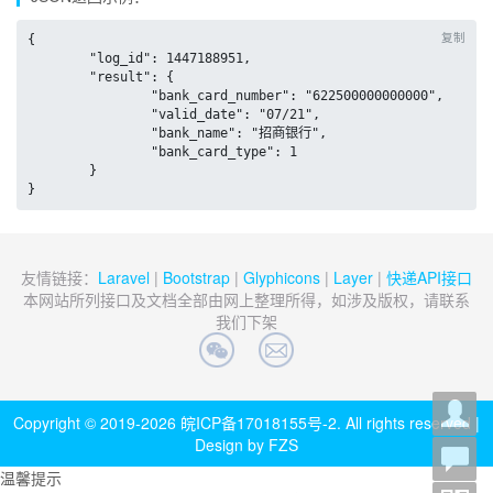
复制
{

	"log_id": 1447188951,

	"result": {

		"bank_card_number": "622500000000000",

		"valid_date": "07/21",

		"bank_name": "招商银行",

		"bank_card_type": 1

	}

}
友情链接：
Laravel
|
Bootstrap
|
Glyphicons
|
Layer
|
快递API接口
本网站所列接口及文档全部由网上整理所得，如涉及版权，请联系
我们下架
Copyright © 2019-2026
皖ICP备17018155号-2
. All rights reserved |
Design by FZS
温馨提示