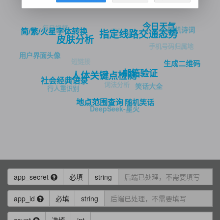
驾照主页识别
今日天气
每日视频
随机诗词
360ip
简/繁/火星字体转换
指定线路交通态势
皮肤分析
手机号码归属地
用户界面头像
短链接
生成二维码
邮箱验证
人体关键点检测
社会经典语录
词法分析
笑话大全
行人重识别
地点范围查询
随机笑话
DeepSeek-星火
app_secret
必填
string
app_id
必填
string