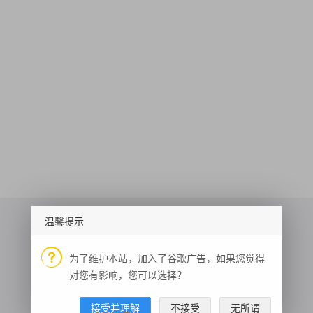
温馨提示
为了维护本站，加入了谷歌广告，如果您觉得
道路实时路况查询
老黄历
菜品识别
对您有影响，您可以选择？
百度云盘提取码
音悦tai搜索
通用图片搜索
接受并理解
不接受
无所谓
人脸活体检测
银行卡识别
名人名言