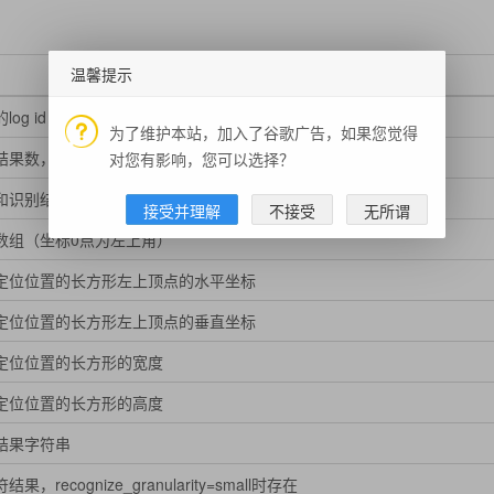
温馨提示
log id，用于问题定位
为了维护本站，加入了谷歌广告，如果您觉得
果数，表示words_result的元素个数
对您有影响，您可以选择？
和识别结果数组
接受并理解
不接受
无所谓
数组（坐标0点为左上角）
定位位置的长方形左上顶点的水平坐标
定位位置的长方形左上顶点的垂直坐标
定位位置的长方形的宽度
定位位置的长方形的高度
结果字符串
果，recognize_granularity=small时存在