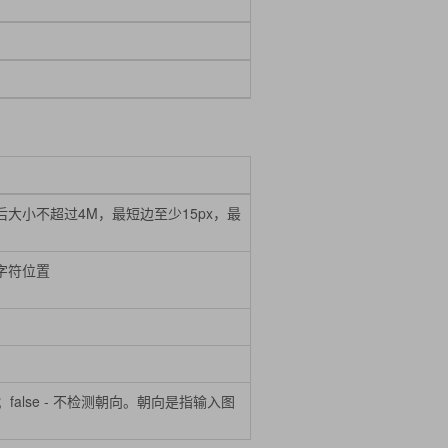
code后大小不超过4M，最短边至少15px，最
字符位置
false - 不检测朝向。朝向是指输入图