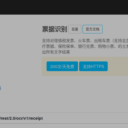
票据识别
百度
官方文档
支持对增值税发票、火车票、出租车票（支持北
疗票据、保险保单、银行兑票、购物小票、的士
出所有文字结果
200次/天免费
支持HTTPS
码
rest/2.0/ocr/v1/receipt