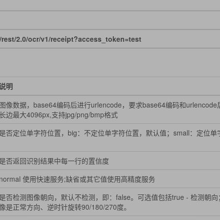
st/2.0/ocr/v1/receipt?access_token=test
说明
图像数据，base64编码后进行urlencode，要求base64编码和urlen
长边最大4096px,支持jpg/png/bmp格式
是否定位单字符位置，big：不定位单字符位置，默认值；small：定位单
是否返回识别结果中每一行的置信度
normal 使用快速服务;缺省或其它值使用高精度服务
是否检测图像朝向，默认不检测，即：false。可选值包括true - 检测朝向；
像是正常方向、逆时针旋转90/180/270度。