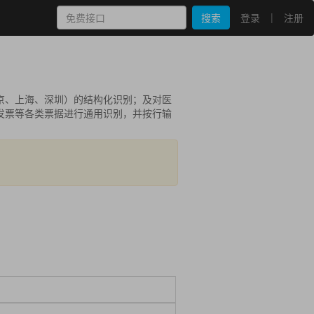
|
搜索
登录
注册
京、上海、深圳）的结构化识别；及对医
发票等各类票据进行通用识别，并按行输