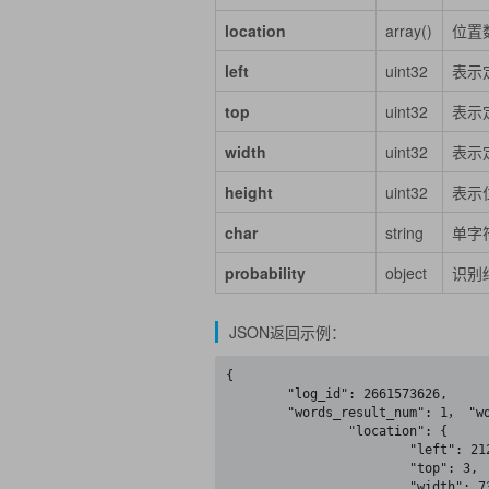
location
array()
位置
left
uint32
表示
top
uint32
表示
width
uint32
表示
height
uint32
表示
char
string
单字
probability
object
识别
JSON返回示例：
{

	"log_id": 2661573626,

	"words_result_num": 1， "words_result": [{

		"location": {

			"left": 212,

			"top": 3,

			"width": 738,
