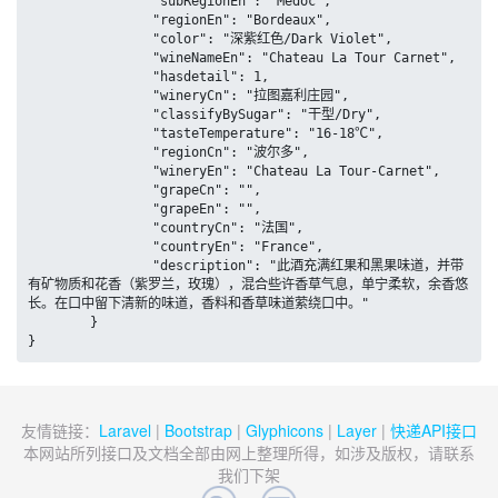
		"subRegionEn": "Medoc",

		"regionEn": "Bordeaux",

		"color": "深紫红色/Dark Violet",

		"wineNameEn": "Chateau La Tour Carnet",

		"hasdetail": 1,

		"wineryCn": "拉图嘉利庄园",

		"classifyBySugar": "干型/Dry",

		"tasteTemperature": "16-18℃",

		"regionCn": "波尔多",

		"wineryEn": "Chateau La Tour-Carnet",

		"grapeCn": "",

		"grapeEn": "",

		"countryCn": "法国",

		"countryEn": "France",

		"description": "此酒充满红果和黑果味道，并带
有矿物质和花香（紫罗兰，玫瑰），混合些许香草气息，单宁柔软，余香悠
长。在口中留下清新的味道，香料和香草味道萦绕口中。"

	}

}
友情链接：
Laravel
|
Bootstrap
|
Glyphicons
|
Layer
|
快递API接口
本网站所列接口及文档全部由网上整理所得，如涉及版权，请联系
我们下架