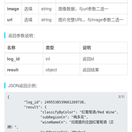
image
选填
string
图像数据，与url参数二选一
url
选填
string
图片完整URL，与image参数二选一
返回参数说明：
名称
类型
说明
log_id
int
返回id
result
object
返回结果
JSON返回示例：
复制
{

	"log_id": 2495538539661269738,

	"result": {

		"classifyByColor": "红葡萄酒/Red Wine",

		"subRegionCn": "梅多克",

		"wineNameCn": "拉图嘉利庄园红葡萄酒（正
牌）",
