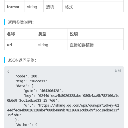
format
string
选填
格式
返回参数说明：
名称
类型
说明
url
string
直接加群链接
JSON返回示例：
复制
{

    "code": 200,

    "msg": "success",

    "data": {

        "guin": "464306428",

        "key": "6244dfeca4b8026328abef080b4aa9b782166a1c
0b6d9f3cc1adbad33f15f7d6",

        "url": "https://shang.qq.com/wpa/qunwpa?idkey=62
44dfeca4b8026328abef080b4aa9b782166a1c0b6d9f3cc1adbad33f
15f7d6"

    },

    "Author": {
