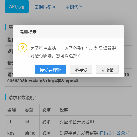
API文档
错误码参照
示例代码
基本说明：
温馨提示
接口地址：
https://cn.apihz.cn/api/zici/baijiaxing.php
为了维护本站，加入了谷歌广告，如果您觉得
返回格式：json
对您有影响，您可以选择？
请求方式：get/post
接受并理解
不接受
无所谓
请求示例：https://cn.apihz.cn/api/zici/baijiaxing.php?id=10
006620&key=key&xing=李&type=0
请求参数说明：
名称
类型
必填
说明
id
int
必填
对应平台开发者ID
key
string
必填
对应平台开发者密钥
扫码关注公众号