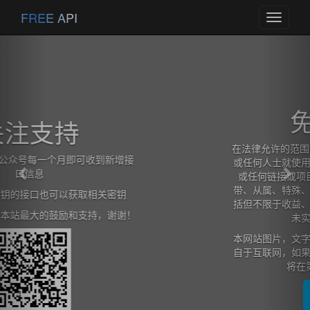
Previous
Nex
FREE API
Toggle
navigati
免责声明
在法律允许的范围内，本网站在此声明,不承担用户
或任何人士就使用或未能使用本网站所提供的信息
或任何链接或项目所引致的任何直接、间接、附
带、从属、特殊、惩罚性或惩戒性的损害赔偿（包
括但不限于收益、预期利润的损失或失去的业务、
未实现预期的节省）。
本网站图片，文字，接口信息之类版权申明，皆来
自于互联网，如果侵犯，请及时通知我们，本网站
将在第一时间及时删除。
查看详情