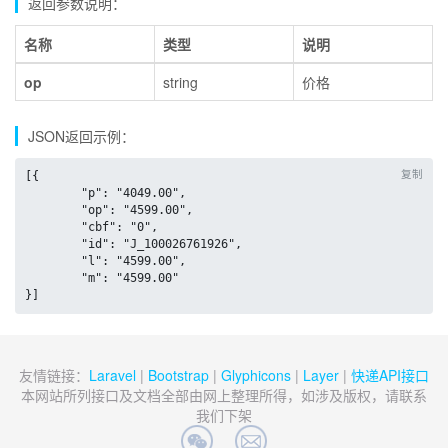
返回参数说明：
名称
类型
说明
op
string
价格
JSON返回示例：
复制
[{

	"p": "4049.00",

	"op": "4599.00",

	"cbf": "0",

	"id": "J_100026761926",

	"l": "4599.00",

	"m": "4599.00"

}]
友情链接：
Laravel
|
Bootstrap
|
Glyphicons
|
Layer
|
快递API接口
本网站所列接口及文档全部由网上整理所得，如涉及版权，请联系
我们下架