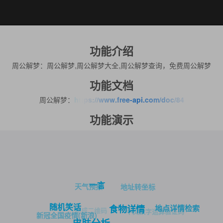
功能介绍
周公解梦：周公解梦,周公解梦大全,周公解梦查询，免费周公解梦
功能文档
周公解梦：
https://www.free-api.com/doc/84
功能演示
一言
天气预报
地址转坐标
随机笑话
地点详情检索
食物详情
生成二维码
中文数字运算验证码
新冠全国疫情(新浪)