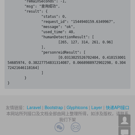
	"remainSeconds": -1,

	"msg": "查询成功",

	"result": {

		"status": 0,

		"request_id": "1544940159.6349967",

		"message": "ok",

		"used_time": 40,

		"humanDetectionResult": [

			[265, 127, 314, 261, 0.96]

		],

		"personreidResult": [

			[0.0313025526702404, 0.410153001
54685974, 0.38227754831314087, 0.0668988972902298, 0.304
72421646118164]

		]

	}

}
友情链接：
Laravel
|
Bootstrap
|
Glyphicons
|
Layer
|
快递API接口
本网站所列接口及文档全部由网上整理所得，如涉及版权，请联系
我们下架