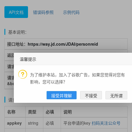
API文档
错误码参照
示例代码
基本说明：
接口地址：
https://way.jd.com/JDAI/personreid
返回格式：json
温馨提示
请求方式：get/post
为了维护本站，加入了谷歌广告，如果您觉得对您有
请求示例：https://way.jd.com/JDAI/personreid?appkey=key
影响，您可以选择？
&body=pic
接受并理解
不接受
无所谓
请求参数说明：
名称
类型
必填
说明
appkey
string
必填
平台申请的key
扫码关注公众号