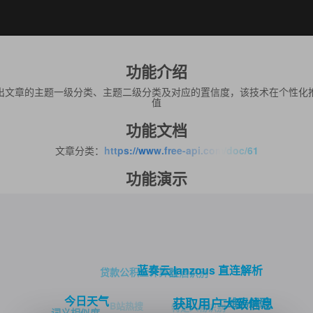
功能介绍
出文章的主题一级分类、主题二级分类及对应的置信度，该技术在个性化
值
功能文档
文章分类：
https://www.free-api.com/doc/61
功能演示
蓝奏云 lanzous 直连解析
贷款公积金计算器
红酒识别
今日天气
二维码解码
获取用户大致信息
B站热搜
特定人物识别
词义相似度