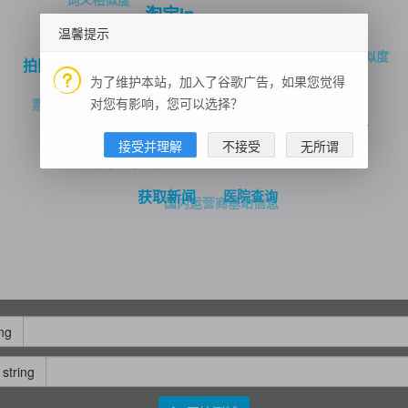
淘宝ip
温馨提示
输入提示
疾病治疗
短文本相似度
驾车路径规划
拍照购
行人重识别
为了维护本站，加入了谷歌广告，如果您觉得
小姐姐视频
随机图片验证码
对您有影响，您可以选择？
票据识别
驾驶证识别
行政区字典
新华字典
接受并理解
不接受
无所谓
二维码生成
指定线路交通态势
每日一句
未来天气
豆瓣电影电视剧
医院查询
获取新闻
国内运营商基站信息
ing
string