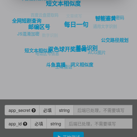
短文本相似度
百度云盘提取码
文章续写
随机生成密码
智能鉴黄
全网短剧查询
每日一句
通用文字识别
邮编区号
JS混淆加密
数字识别
公交路径规划
菜品识别
双色球开奖查询
未来3天天气
短文本相似度
ACG图片
电话区号信息
词义相似度
斗鱼直播
土味情话
app_secret
必填
string
app_id
必填
string