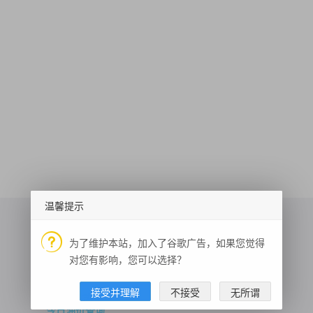
温馨提示
为了维护本站，加入了谷歌广告，如果您觉得
对您有影响，您可以选择？
情感分析
彩票开奖结果查询
字符串加密
接受并理解
不接受
无所谓
每日热量
历史上的今天
图片转base64
地址转坐标
体脂率
今日油价查询