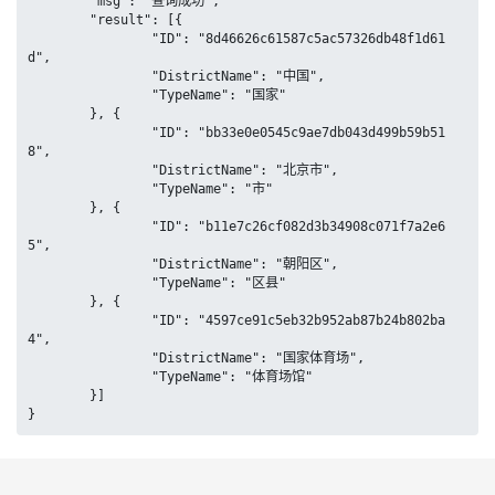
	"msg": "查询成功",

	"result": [{

		"ID": "8d46626c61587c5ac57326db48f1d61
d",

		"DistrictName": "中国",

		"TypeName": "国家"

	}, {

		"ID": "bb33e0e0545c9ae7db043d499b59b51
8",

		"DistrictName": "北京市",

		"TypeName": "市"

	}, {

		"ID": "b11e7c26cf082d3b34908c071f7a2e6
5",

		"DistrictName": "朝阳区",

		"TypeName": "区县"

	}, {

		"ID": "4597ce91c5eb32b952ab87b24b802ba
4",

		"DistrictName": "国家体育场",

		"TypeName": "体育场馆"

	}]

}