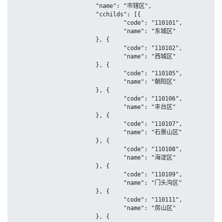
			"name": "市辖区",

			"cchilds": [{

				"code": "110101",

				"name": "东城区"

			}, {

				"code": "110102",

				"name": "西城区"

			}, {

				"code": "110105",

				"name": "朝阳区"

			}, {

				"code": "110106",

				"name": "丰台区"

			}, {

				"code": "110107",

				"name": "石景山区"

			}, {

				"code": "110108",

				"name": "海淀区"

			}, {

				"code": "110109",

				"name": "门头沟区"

			}, {

				"code": "110111",

				"name": "房山区"

			}, {
