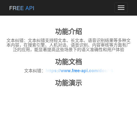
FREE API
Toggle
navigati
功能介绍
文本纠错：文本纠错支持短文本、长文本、语音识别结果等多种文
本内容，在搜索引擎、人机对话、语音识别、内容审核等方面有广
泛的应用，能显著提高这些场景下的语义准确性和用户体验
功能文档
文本纠错：
https://www.free-api.com/doc/56
功能演示