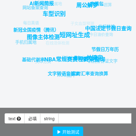
AI新闻简报
表情包
手机号归属地
周公解梦
DeepSeek-超算
网站备案查询
车型识别
每日英语
子女血型预测
坐标转换
中国法定节假日查询
新冠全国疫情（腾讯）
短网址生成
今日油价查询
图像主体检测
手机归属地
在线活体检测
节假日万年历
Bing关键字
获取文件转换内容
NBA常规赛赛程赛果查询
基础代谢率
识别身份证文字
文本分类
实时汇率查询换算
文字转语音朗读
ACG图片
text
必填
string
开始测试