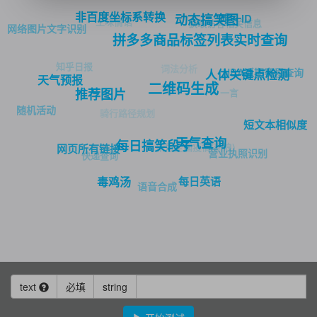
非百度坐标系转换
唯一ID
动态搞笑图
土味情话
获取访客相关信息
网络图片文字识别
拼多多商品标签列表实时查询
知乎日报
词法分析
NBA近期赛程查询
人体关键点检测
天气预报
二维码生成
一言
推荐图片
随机活动
骑行路径规划
短文本相似度
天气查询
每日搞笑段子
新冠全国疫情(新浪)
网页所有链接
营业执照识别
快递查询
每日英语
毒鸡汤
语音合成
text
必填
string