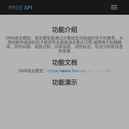
FREE API
Toggle
navigati
功能介绍
DNN语言模型：语言模型是通过计算给定词组成的句子的概率，从
而判断所组成的句子是否符合客观语言表达习惯 通常用于机器翻
译、拼写纠错、语音识别、问答系统、词性标注、句法分析和信息
检索等
功能文档
DNN语言模型：
https://www.free-api.com/doc/54
功能演示