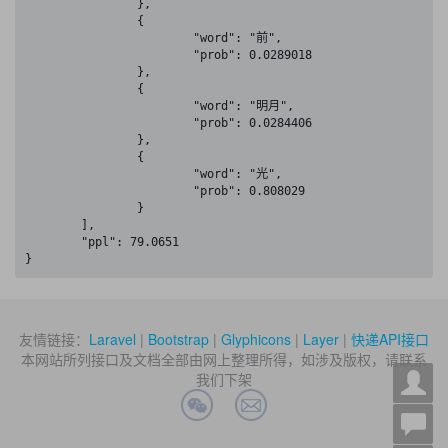
		},

		{

			"word": "前",

			"prob": 0.0289018

		},

		{

			"word": "明月",

			"prob": 0.0284406

		},

		{

			"word": "光",

			"prob": 0.808029

		}

	],

	"ppl": 79.0651

}
友情链接：
Laravel
|
Bootstrap
|
Glyphicons
|
Layer
|
快递API接口
本网站所列接口及文档全部由网上整理所得，如涉及版权，请联系
我们下架