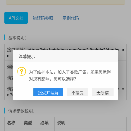
API文档
错误码参照
示例代码
基本说明：
接口地址：
https://aip.baidubce.com/rpc/2.0/nlp/v2/dnnlm_c
n
温馨提示
返回格式：json
为了维护本站，加入了谷歌广告，如果您觉得
请求方式：post
对您有影响，您可以选择？
请求示例：https://aip.baidubce.com/rpc/2.0/nlp/v2/dnnlm_c
接受并理解
不接受
无所谓
n?charset=UTF-8&access_token=test
请求参数说明：
名称
类型
必填
说明