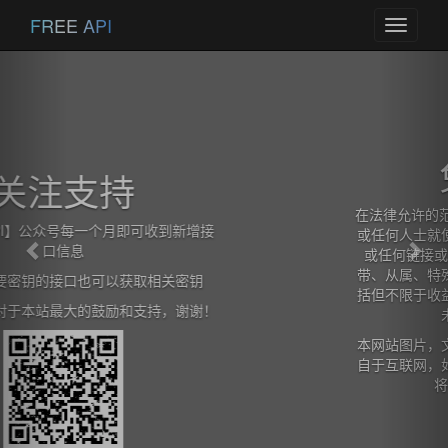
Previous
Nex
FREE API
Toggle
navigati
免责声明
在法律允许的范围内，本网站在此声明,不承担用户
或任何人士就使用或未能使用本网站所提供的信息
或任何链接或项目所引致的任何直接、间接、附
带、从属、特殊、惩罚性或惩戒性的损害赔偿（包
括但不限于收益、预期利润的损失或失去的业务、
未实现预期的节省）。
本网站图片，文字，接口信息之类版权申明，皆来
自于互联网，如果侵犯，请及时通知我们，本网站
将在第一时间及时删除。
查看详情