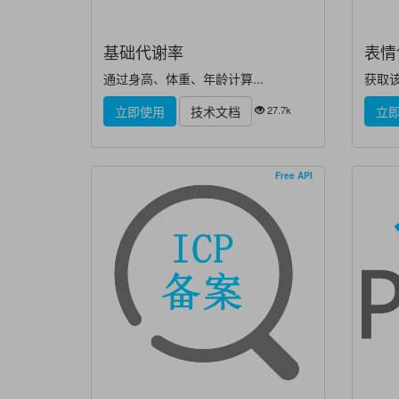
基础代谢率
表情
通过身高、体重、年龄计算...
获取该
27.7k
立即使用
技术文档
立
Free API