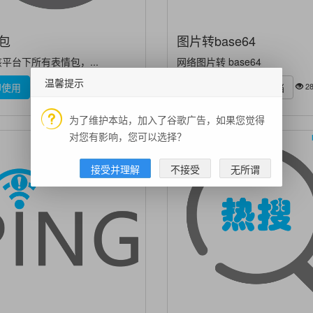
包
图片转base64
平台下所有表情包，...
网络图片转 base64
温馨提示
43.5k
28
即使用
技术文档
立即使用
技术文档
为了维护本站，加入了谷歌广告，如果您觉得
对您有影响，您可以选择？
Free API
接受并理解
不接受
无所谓