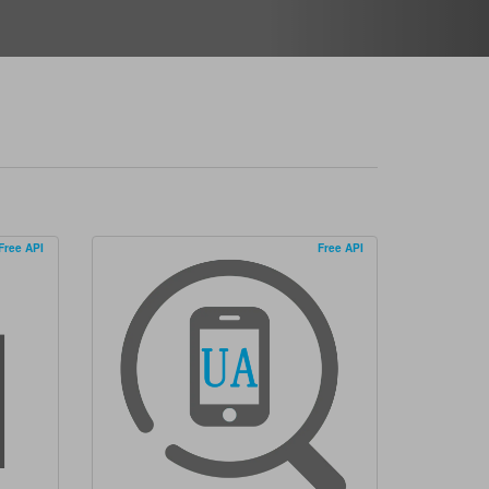
Free API
Free API