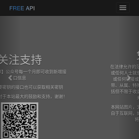
Previous
Nex
FREE API
Toggle
navigati
免责声明
在法律允许的范围内，本网站在此声明,不承担用户
或任何人士就使用或未能使用本网站所提供的信息
或任何链接或项目所引致的任何直接、间接、附
带、从属、特殊、惩罚性或惩戒性的损害赔偿（包
括但不限于收益、预期利润的损失或失去的业务、
未实现预期的节省）。
本网站图片，文字，接口信息之类版权申明，皆来
自于互联网，如果侵犯，请及时通知我们，本网站
将在第一时间及时删除。
查看详情