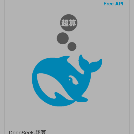
Free API
DeepSeek-超算